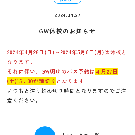
選ばれる理由
2024.04.27
GW休校のお知らせ
料金・プラン
2024年4月28日(日)～2024年5月6日(月)は休校と
学校案内
なります。
それに伴い、GW明けのバス予約は
４月27日
よくある質問
(土)15：30が締切り
となります。
いつもと違う締め切り時間となりますのでご注
営業カレンダー
意ください。
採用情報