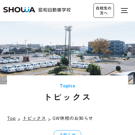
在校生の
方へ
営業カレンダー
無料送迎バス
アクセス
仮入校申し込み
Topics
トピックス
資料請求・
0120-19-3545
お問い合わせ
Top
トピックス
GW休校のお知らせ
お知らせ