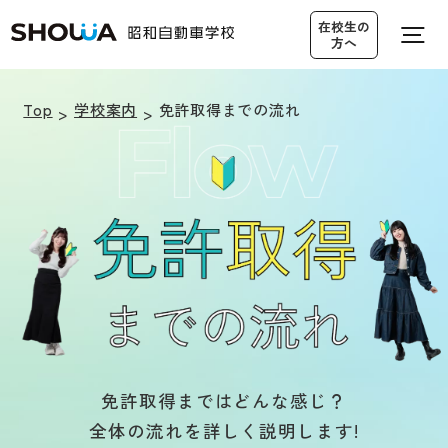
在校生の
方へ
Top
学校案内
免許取得までの流れ
営業カレンダー
無料送迎バス
アクセス
仮入校申し込み
資料請求・
0120-19-3545
お問い合わせ
免許取得まではどんな感じ？
全体の流れを詳しく説明します!