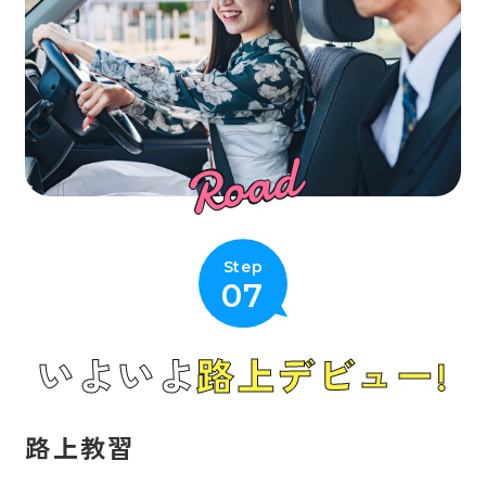
Road
Step
07
いよいよ
路上デビュー!
路上教習