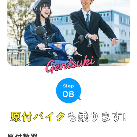
Gentsuki
Step
08
原付バイク
も乗ります!
原付教習