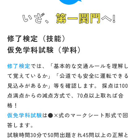
いざ、
第一関門
へ!
修了検定（技能）
仮免学科試験（学科）
修了検定
では、「基本的な交通ルールを理解し
て覚えているか」「公道でも安全に運転できる
見込みがあるか」等を確認します。 採点は100
点満点からの減点方式で、70点以上取れば合
格！
仮免学科試験
は●×式のマークシート形式で回
答します。
試験時間30分で50問出題され45問以上の正解と