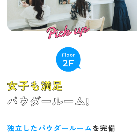
Floor
2F
女子も満足
パウダールーム!
独立したパウダールーム
を完備