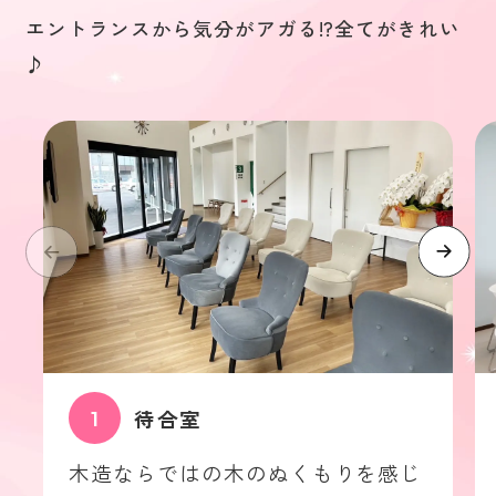
在校生の方へ
エントランスから気分がアガる!?全てがきれい
♪
プライバシーポリシー
待合室
木造ならではの木のぬくもりを感じ