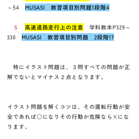
在校生の方へ
～54
MUSASI 教習項目別問題1段階4
５
高速道路走行上の注意
学科教本P329～
プライバシーポリシー
330
MUSASI 教習項目別問題 2段階17
特にイラスト問題は、３問すべての問題が正
解でないとマイナス２点となります。
イラスト問題を解くコツは、その運転行動が安
全であれば○になりその行動が危険なら×にな
ります。