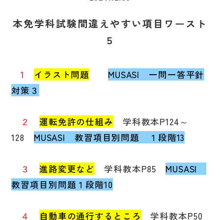
選ばれる理由
本免学科試験間違えやすい項目ワースト
５
料金・プラン
1
イラスト問題
MUSASI 一問一答平針
学校案内
対策３
２
運転免許の仕組み
学科教本P124～
よくある質問
128
MUSASI 教習項目別問題 １段階13
営業カレンダー
３
進路変更など
学科教本P85
MUSASI
教習項目別問題１段階10
採用情報
４
自動車の通行するところ
学科教本P50