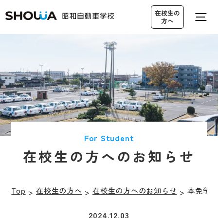
在校生の
方へ
営業カレンダー
無料送迎バス
アクセス
仮入校申し込み
For Student
在校生の方へのお知らせ
資料請求・
0120-19-3545
お問い合わせ
Top
在校生の方へ
在校生の方へのお知らせ
本免学科
2024.12.03