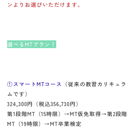
ンよりお選びいただけます。
在校生の方へ
プライバシーポリシー
選べるMTプラン！
①スマートMTコース
（従来の教習カリキュラ
ムです）
324,300円（税込356,730円）
第1段階MT（15時限）→MT仮免取得→第2段階
MT（19時限）→MT卒業検定