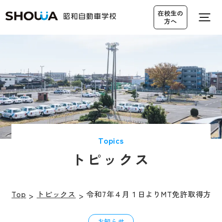
在校生の
方へ
営業カレンダー
無料送迎バス
アクセス
仮入校申し込み
Topics
トピックス
資料請求・
0120-19-3545
お問い合わせ
Top
トピックス
令和7年４月１日よりMT免許取得方法
お知らせ