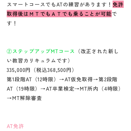
スマートコースでもATの練習があります！
免許
取得後はＭＴでもＡＴでも乗ることが可能
で
す！
②ステップアップMTコース
（改正された新し
い教習カリキュラムです）
335,000円（税込368,500円）
第1段階AT（12時限）→AT仮免取得→第2段階
AT（19時限）→AT卒業検定→MT所内（4時限）
→MT解除審査
AT免許