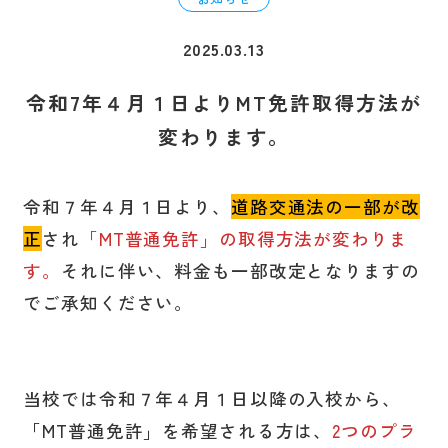
選ばれる理由
2025.03.13
令和7年４月１日よりMT免許取得方法が
料金・プラン
変わります。
学校案内
令和７年４月１日より、
道路交通法の一部が改
正
され
「MT普通免許」の取得方法が変わりま
よくある質問
す。
それに伴い、料金も一部改定となりますの
でご承知ください。
営業カレンダー
採用情報
当校では令和７年４月１日以降の入校から、
「MT普通免許」を希望される方は、
2つのプラ