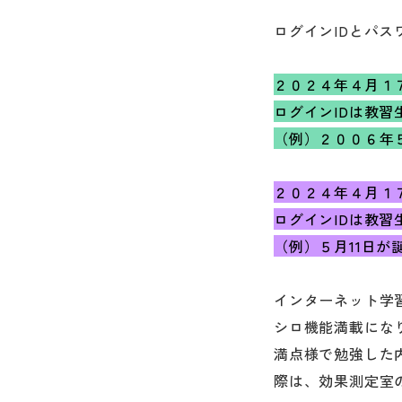
ログインIDとパ
２０２４年４月１
ログインIDは教
（例）２００６年
２０２４年４月１
ログインIDは教
（例）５月11日が
インターネット学
シロ機能満載にな
満点様で勉強した
際は、効果測定室