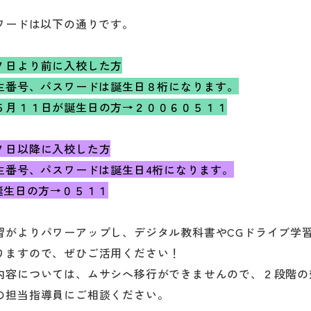
スワードは以下の通りです。
７日より前に入校した方
習生番号、パスワードは誕生日８桁になります。
５月１１日が誕生日の方→２００６０５１１
７日以降に入校した方
習生番号、パスワードは誕生日4桁になります。
誕生日の方→０５１１
習がよりパワーアップし、デジタル教科書やCGドライブ学
りますので、ぜひご活用ください！
内容については、ムサシへ移行ができませんので、２段階の
の担当指導員にご相談ください。